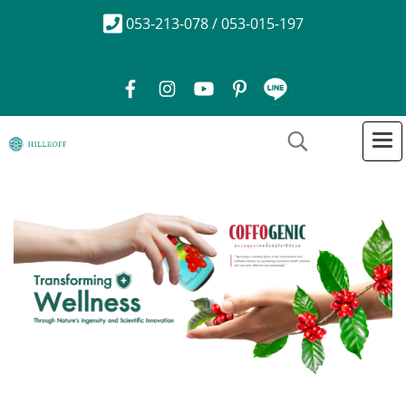
053-213-078 / 053-015-197