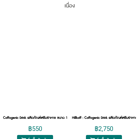
เนื่อง
Coffogenic Drink ผลิตภัณฑ์เสริมอาหาร ขนาด 1 กล่องใหญ่ (6 ขวด)
Hillkoff : Coffogenic Drink ผลิตภัณฑ์เสริมอาหา
฿550
฿2,750