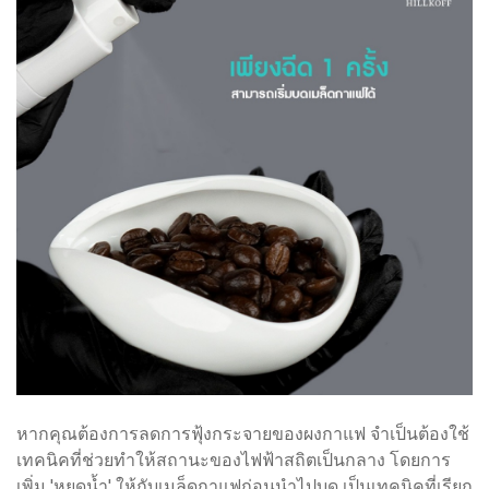
หากคุณต้องการลดการฟุ้งกระจายของผงกาแฟ จำเป็นต้องใช้
เทคนิคที่ช่วยทำให้สถานะของไฟฟ้าสถิตเป็นกลาง โดยการ
เพิ่ม 'หยดน้ำ' ให้กับเมล็ดกาแฟก่อนนำไปบด เป็นเทคนิคที่เรียก