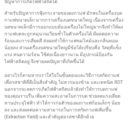
ปัญหาการเกิดไฟฟ้าสถิตได้
สำหรับปัญหาการฟุ้งกระจายของผงกาแฟ มักพบในเครื่องบด
กาแฟขนาดเล็ก มากกว่าเครื่องบดขนาดใหญ่ เนื่องจากเครื่อง
บดขนาดเล็กมีการออกแบบห้องเครื่องไม่ใหญ่มากจึงทำให้ผง
กาแฟบดจะถูกหมุนวนเวียนซ้ำในตัวเครื่องได้ มีผลต่อความ
ร้อนและการเสียดสี ส่งผลทำให้กาแฟขมไหม้และกลิ่นหอม
น้อยลง ส่วนเครื่องบดขนาดใหญ่มีข้อได้เปรียบคือ วัสดุที่แข็ง
แรง ทนความร้อน ใช้ต่อเนื่องยาวนาน มีอุปกรณ์ป้องกัน
ไฟฟ้าสถิตอยู่ จึงช่วยลดปัญหาที่เกิดขึ้นได้
อย่างไรก็ตามหากเราใส่ใจในขั้นตอนและวิธีการสกัดกาแฟ
เพื่อรสชาติที่ดีเป็นสิ่งสำคัญ ไม่ควรมองข้าม และเทคนิค RDT
นอกจากจะลดการเกิดไฟฟ้าสถิตเเล้วยังทำให้การบดกาแฟ
ของคุณราบรื่น เพิ่มความสะอาดในการบด ช่วยลดแรงเสียด
ทานประจุไฟฟ้า ทำให้การก่อตัวของผงกาแฟก้อนเล็กๆ น้อย
ลง และส่งผลต่อความสามารถในการสกัดกาแฟเพิ่มขึ้น
(Extraction Yield) และสำคัญต่อรสชาติอีกด้วย
.