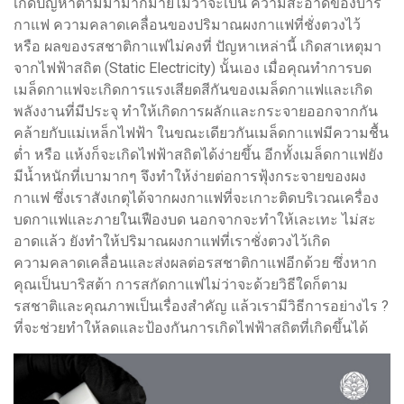
เกิดปัญหาตามมามากมายไม่ว่าจะเป็น ความสะอาดของบาร์
กาแฟ ความคลาดเคลื่อนของปริมาณผงกาแฟที่ชั่งตวงไว้
หรือ ผลของรสชาติกาแฟไม่คงที่ ปัญหาเหล่านี้ เกิดสาเหตุมา
จากไฟฟ้าสถิต (Static Electricity) นั้นเอง เมื่อคุณทำการบด
เมล็ดกาแฟจะเกิดการแรงเสียดสีกันของเมล็ดกาแฟและเกิด
พลังงานที่มีประจุ ทำให้เกิดการผลักและกระจายออกจากกัน
คล้ายกับแม่เหล็กไฟฟ้า ในขณะเดียวกันเมล็ดกาแฟมีความชื้น
ต่ำ หรือ แห้งก็จะเกิดไฟฟ้าสถิตได้ง่ายขึ้น อีกทั้งเมล็ดกาแฟยัง
มีน้ำหนักที่เบามากๆ จึงทำให้ง่ายต่อการฟุ้งกระจายของผง
กาแฟ ซึ่งเราสังเกตุได้จากผงกาแฟที่จะเกาะติดบริเวณเครื่อง
บดกาแฟและภายในเฟืองบด นอกจากจะทำให้เละเทะ ไม่สะ
อาดเเล้ว ยังทำให้ปริมาณผงกาแฟที่เราชั่งตวงไว้เกิด
ความคลาดเคลื่อนและส่งผลต่อรสชาติกาแฟอีกด้วย ซึ่งหาก
คุณเป็นบาริสต้า การสกัดกาแฟไม่ว่าจะด้วยวิธีใดก็ตาม
รสชาติและคุณภาพเป็นเรื่องสำคัญ แล้วเรามีวิธีการอย่างไร ?
ที่จะช่วยทำให้ลดและป้องกันการเกิดไฟฟ้าสถิตที่เกิดขึ้นได้