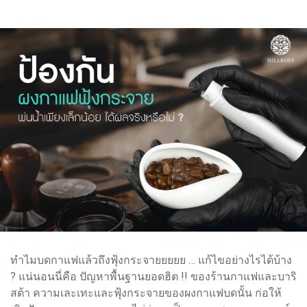
ทำไมบดกาแฟแล้วถึงฟุ้งกระจายยยยย … แก้ไขอย่างไรได้บ้าง
? แน่นอนนี่คือ ปัญหาพื้นฐานยอดฮิต !! ของร้านกาแฟและบาริ
สต้า ความเละเทะและฟุ้งกระจายของผงกาแฟบดนั้น ก่อให้