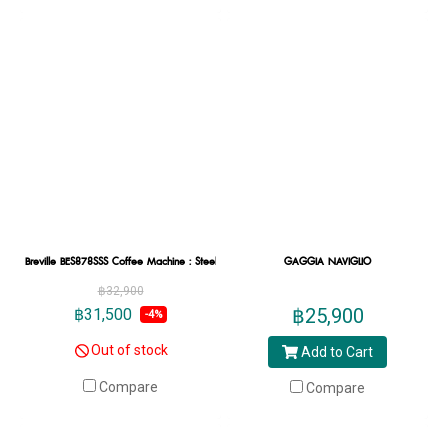
Breville BES878SSS Coffee Machine : Steel
GAGGIA NAVIGLIO
฿32,900
฿25,900
฿31,500
-4%
Out of stock
Add to Cart
Compare
Compare