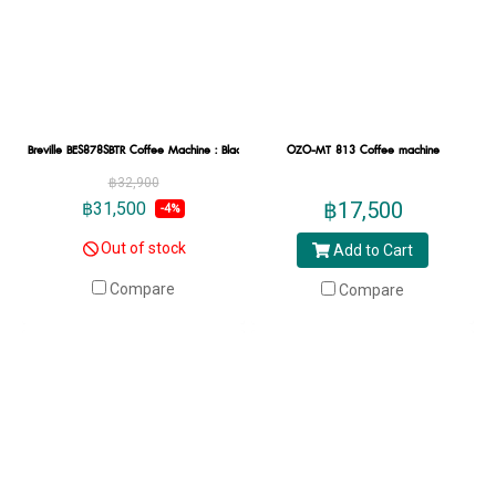
Breville BES878SBTR Coffee Machine : Black
OZO-MT 813 Coffee machine
฿32,900
฿17,500
฿31,500
-4%
Out of stock
Add to Cart
Compare
Compare