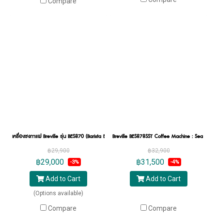
Compare
เครื่องชงกาแฟ Breville รุ่น BES870 (Barista Express)
Breville BES878SST Coffee Machine : Sea Salt
฿29,900
฿32,900
฿29,000
฿31,500
-3%
-4%
Add to Cart
Add to Cart
(Options available)
Compare
Compare