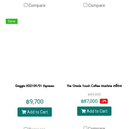
Compare
Compare
New
Gaggia EG2109/01 Espresso
The Oracle Touch Coffee Machine เครื่องชงกาแ
฿89,000
฿9,700
฿87,000
-2%
Add to Cart
Add to Cart
Compare