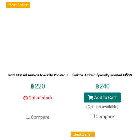
Best Seller
สาขาที่กรุงเทพฯ และลาดพร้าว ซอย1 ทั้งนี้เราเป็น
บริษัทที่ให้ความสำคัญกับกาแฟ และบริการเป็น
อย่างมาก ด้วยความที่ฮิลล์คอฟฟ์มีพันธมิตร
เกษตรกรที่แข็งแกร่ง โดยเราได้เข้าไปดูแลตั้งเลือก
สายพันธ์ุจนได้กาแฟที่มีคุณภาพจากชาวไทยภูเขา
และด้วยความที่เรารู้จักกาแฟที่ปลูกเป็นอย่างดี
ทำให้กระบวนการต่าง ๆ ของ Specialty Coffee
สามารถดึงศักยภาพของกาแฟในฮิลล์คอฟฟ์ออก
มาให้มากที่สุด ทำให้กาแฟของเราเป็น specialty
Brazil Natural Arabica Specialty Roasted เมล็ดกาแฟคั่วพิเศษ บราซิล 200g.
Galatte Arabica Specialty Roasted เมล็ดกาแฟคั่วอ
coffee คุณภาพดี โดดเด่น น่าค้นหาด้วยความ
฿220
฿240
หลากหลาย ที่ต้องการส่งมอบความสดชื่น สดใส ใน
ทุก ๆ วัน
Add to Cart
Out of stock
(Options available)
นอกจากเมล็ดกาแฟ specialty ของฮิลล์คอฟฟ์ได้
Compare
Compare
มาตรฐานแล้ว ยังมีเอกลักษณ์ ทั้งรสชาติกาแฟ
ชัดเจน และกลิ่นเอกลักษณ์ หอมละมุน ที่ทำให้
Best Seller
กาแฟพิเศษในฮิลล์คอฟฟ์พิเศษมากยิ่งขึ้น โดย thai