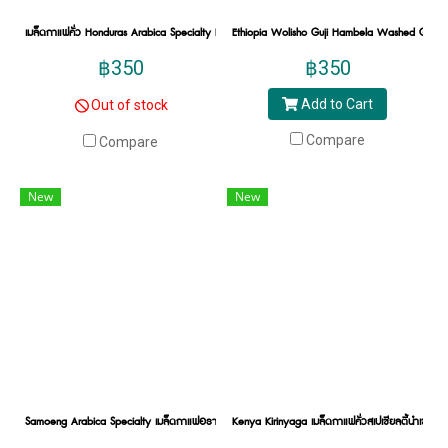
ออกมาเข้มข้น จนเป็นกาแฟคุณภาพที่มีการรับรอง
เมล็ดกาแฟคั่ว Honduras Arabica Specialty Roasted เมล็ดกาแฟอราบิก้าสเปเชียลตี้ ฮอนดูรัส
Ethiopia Wolisho Guji Hambela Washed G2 Specia
มาตรฐานจากผู้เชี่ยวชาญทางกาแฟ ซึ่งต้นกำเนิด
เมล็ดกาแฟ specialty coffee เริ่มมาจากประเทศ
฿350
฿350
สหรัฐอเมริกา ต้องบอกว่าในอดีตกาแฟเป็นที่นิยม
Add to Cart
Out of stock
สูงมาก เมื่อเป็นเครื่องดื่มยอดฮิตก็ทำให้กาแฟที่
ออกมาจำนวนมากไม่ได้คุณภาพ ทำให้เหล่าคอ
Compare
Compare
กาแฟนักชิม (Cupper) ทั้งหลายต้องตั้งมาตรฐาน
กาแฟขึ้นมา เพื่อทำ การทดสอบการผลิตกาแฟ
New
New
ตั้งแต่เพาะปลูกกาแฟ คัดเมล็ด การคั่วกาแฟ การ
บด กลั่น จนไปถึง Clean Cup ความสะอาดโดยรวม
ของกาแฟหนึ่งแก้ว โดยคะแนนที่จะผ่านมาตรฐาน
ที่ได้จากผู้เชี่ยวชาญต้องได้ 80 คะแนนขึ้นไป จะ
ถือว่าได้เป็น Specialty Coffee Beans เมล็ดกาแฟที่
จะได้คำว่าพิเศษเป็นนามสกุลต่อท้าย
ทั้งนี้ในประเทศสหรัฐอเมริกาก็มีสมาคมกาแฟพิเศษ
ที่เรียกว่า SCAA เพื่อเป็นผู้ทดสอบให้คะแนนกาแฟ
Samoeng Arabica Specialty เมล็ดกาแฟอราบิก้าสเปเชียลตี้ สะเมิง
Kenya Kirinyaga เมล็ดกาแฟคั่วสเปเชียลตี้นำเข้า จ
นั้น ๆ ในประเทศไทยเองก็มีสมาคมกาแฟพิเศษไทย