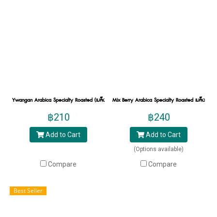
specialty coffee ของฮิลล์คอฟฟ์ที่มีแหล่งปลูกจาก
ประเทศไทย กับกระบวนการผลิตรักษ์โลก เราเป็น
บริษัทผลิตกาแฟที่สามารถลด Carbon Footprint ได้
มากที่สุดในประเทศไทย โดยรสชาติที่ specialty
coffee beans ได้ ตั้งแต่เริ่มดื่มจนถึงรสชาติสุดท้าย
ติดปลายลิ้น มีความสมดุลเข้ากันมากที่สุด
แนะนำสินค้า:
Ywangan Arabica Specialty Roasted (เมล็ดกาแฟคั่วหยุนง่าน จากประเทศพม่า) 200g.
Mix Berry Arabica Specialty Roasted เมล็ดกาแฟค
Sexy Wine Coffee : เมล็ดกาแฟคั่ว อราบิ
฿210
฿240
ก้าสเปเชีบลตี้ เซ็กซี่ ไวน์
กาแฟอราบิก้าแท้ 100% จากแหล่งปลูกในเชียงใหม่
Add to Cart
Add to Cart
“ห้วยน้ำขุ่น” กาแฟคั่วกลาง มีเอกลักษณ์กาแฟ รวม
(Options available)
ถึงกระบวนการทำไม่เหมือนใคร อย่าง Red Honey
Compare
Compare
Process พร้อมนวัตกรรม Smart Dome ด้วย
พลังงานสะอาดช่วยควบคุมการแปรรูปได้ดี ให้กลิ่น
Best Seller
เบอร์รี่ และไวน์หอมละมุน รสเปรี้ยวมอมหวาน
อย่างลงตัว