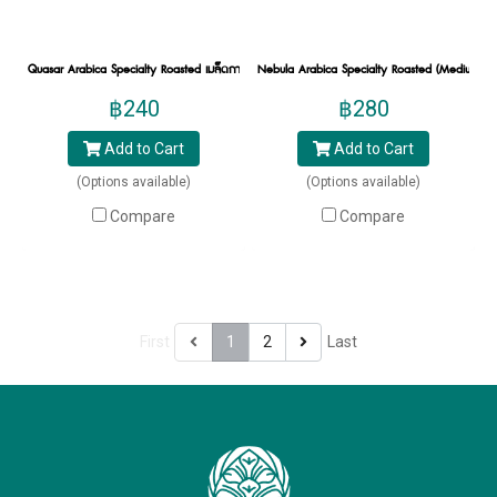
Quasar Arabica Specialty Roasted เมล็ดกาแฟคั่วพิเศษอราบิก้า ควาซาร์
Nebula Arabica Specialty Roasted (Medium Light)
฿240
฿280
Add to Cart
Add to Cart
(Options available)
(Options available)
Compare
Compare
First
1
2
Last