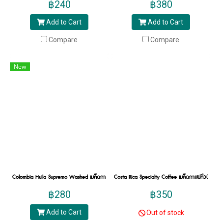
฿240
฿380
SCATH เข้ามามีส่วนร่วมในการคัดสรร สร้าง
Add to Cart
Add to Cart
คุณภาพให้กาแฟไทยในแต่ละกระบวนการ เพื่อ
พัฒนาตลาดกาแฟ และเมล็ดกาแฟไทยให้ได้
Compare
Compare
มาตรฐานมีคุณภาพมากที่สุด
New
กาแฟพิเศษต่างจากกาแฟทั่วไปอย่างไร?
พอทราบต้นกำเนิดกาแฟพิเศษกันบ้างแล้ว คุณจะ
เห็นว่าความแตกต่างระหว่างกาแฟธรรมดากับ
กาแฟพิเศษที่แตกต่างกัน คือ กาแฟที่ผ่านความ
ใส่ใจตั้งแต่แรกเริ่มคัดกาแฟสายพันธุ์ไหนที่จะนำ
มาเป็นซิกเนเจอร์ร้านกาแฟของคุณ เพราะ
specialty coffee หมายถึง การทำกาแฟที่มีดำเนิน
ตามกระบวนการผลิตกาแฟตามมาตรฐาน คัดสรร
Colombia Huila Supremo Washed เมล็ดกาแฟคั่วสเปเชียลตี้นำเข้า โคลอมเบีย 200g.
Costa Rica Specialty Coffee เมล็ดกาแฟคั่วพิเศษ
ตั้งแต่พันธ์กาแฟ ตลอดจนการคัดแยกขนาดเมล็ด
ด้วยมือทีละเมล็ด หากเป็นกาแฟปกตินั้นอาจใช้
฿280
฿350
เกณฑ์ตรวจเดียวกัน แต่ผลการทดสอบคะแนนรวม
Add to Cart
Out of stock
จะไม่ถึง 80 คะแนน ทำให้ยังไม่ได้เป็นกาแฟพิเศษ