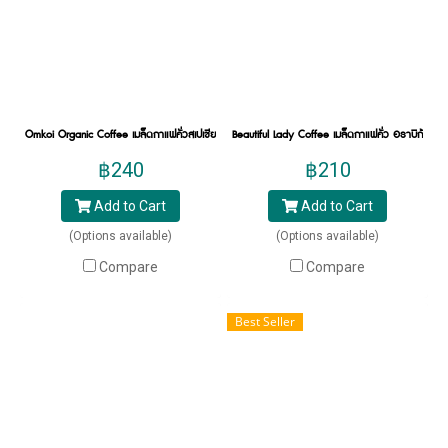
Omkoi Organic Coffee เมล็ดกาแฟคั่วสเปเชียลตี้ อราบิก้า จากอมก๋อย
Beautiful Lady Coffee เมล็ดกาแฟคั่ว อราบิก้าสเปเชียล
฿240
฿210
Add to Cart
Add to Cart
(Options available)
(Options available)
Compare
Compare
Best Seller