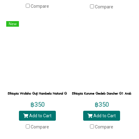
Compare
นอกจากนี้รสชาติของเมล็ดกาแฟพิเศษอาจจะจำกัด
Compare
สักหน่อย กล่าวคือส่วนใหญ่จะเป็นการคั่วแบบอ่อน
เพื่อคงรสธรรมชาติที่มีคุณภาพของกาแฟนั้น ๆ ให้
New
ได้มากที่สุด
ดังนั้นแล้วหากคุณเห็นกาแฟที่มี specialty coffee
เติมท้าย คุณสามารถมั่นใจได้เลยว่ากาแฟที่คุณถือ
อยู่ ผ่านการคิดค้นจนได้กาแฟที่ดี ที่รับประกันได้ว่า
ผ่านการตรวจสอบมาตรฐานคุณภาพของกาแฟจาก
นักดื่มกาแฟผู้เชี่ยวชาญโดยตรง เขามาตรวจสอบ
ตั้งแต่เริ่มกระบวนการจนไปถึงได้กาแฟหนึ่งแก้ว
Ethiopia Wolisho Guji Hambela Natural G2 Specialty Roasted เมล็ดกาแฟคั่วอาราบิก้าแท้ กาแฟสเป
Ethiopia Kurume Gedeb Dancher G1 Arabica Speci
แนะนำ Specialty Coffee กาแฟที่พิเศษ
฿350
฿350
จาก Hillkoff
Add to Cart
Add to Cart
เมื่อพูดถึงกาแฟพิเศษ ในตลาดกาแฟไทย ต้องมี
Compare
Compare
Hollkoff ศูนย์รวมธุรกิจกาแฟสุดครบครัน มีสาขา
ทั้งหมด 3 แห่งในไทย ได้แก่ 3 สาขาเชียงใหม่