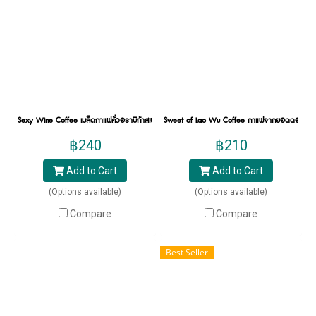
นอกจากนั้นยังมี Specialty Coffee ที่มี taste note
อื่น ๆ อีก ให้คุณได้ลือกตามความชอบของคุณเอง
ไม่ว่าจะเป็น Kanom ที่มี taste note สัมผัสได้ถึงกลิ่น
ใบตองปิ้งอ่อน ๆ หรือ Galatte ที่ให้ความรู้สึกเหมือน
ขนมหวานและคาราเมล เป็นต้น
Sexy Wine Coffee เมล็ดกาแฟคั่วอราบิก้าสเปเชียลตี้ เซ็กซี่ ไวน์
Sweet of Lao Wu Coffee กาแฟจากยอดดอยลาวู เ
฿240
฿210
Add to Cart
Add to Cart
(Options available)
(Options available)
Compare
Compare
Best Seller