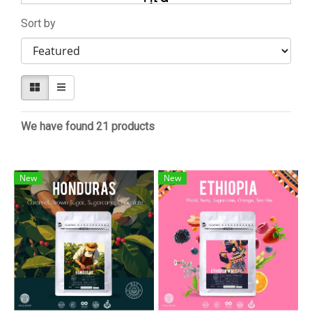
Sort by
ความละเอียดพิถีพิถันในการชงกาแฟคือศิลปะอีก
แขนงหนึ่ง ทุกกระบวนการตั้งแต่เริ่มจนจบล้วนเป็น
ส่วนหนึ่งในการสร้างงานศิลปะชิ้นเอก ซึ่งกาแฟ
พิเศษที่เราจะพาทุกคนมาทำความรู้จักนี้ มีความ
แตกต่างกับกาแฟทั่วไปอยู่มาก ด้วยความใส่ใจ
“พิเศษ” โดยเฉพาะ ทำให้กาแฟชนิดนี้เป็นอีกขั้น
We have found 21 products
ที่มากกว่าของกาแฟปกติทั่วไป ซึ่งที่ Hillkoff ก็มี
กาแฟส เปเชียลตี้ขึ้นชื่อที่เราคัดพิเศษให้คุณหลาก
หลายแบบ และใส่ใจสิ่งแวดล้อม ซึ่งหลายคนคง
New
New
สงสัยว่า specialty coffee คือกาแฟอะไร? แล้ว
พิเศษที่ว่ามาจากอะไร หาคำตอบได้กับเราที่นี่
เมล็ดกาแฟ specialty coffee คืออะไร?
กาแฟ specialty คือ กาแฟที่ผ่านการคัดสรรที่ดีที่สุด
ด้วยการคัดด้วยมือ หรือ Hand picked ทีละเมล็ดให้
ได้ขนาดเท่ากัน เพื่อให้คุณภาพของน้ำกาแฟที่สกัด