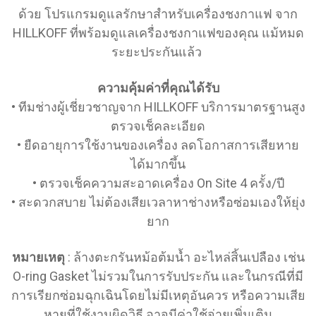
ด้วย โปรแกรมดูแลรักษาสำหรับเครื่องชงกาแฟ จาก
เราใส่ใจทุกบริการ พร้อมช่วยคุณแก้ปัญหา หากคุณ
HILLKOFF ที่พร้อมดูแลเครื่องชงกาแฟของคุณ แม้หมด
ต้องการสอบถามเพิ่มเติม เรามีทีมบริการที่พร้อมตอบ
ระยะประกันแล้ว
คำถามคุณตลอดเวลา
รับซ่อมเครื่องชงกาแฟกับฮิลล์คอฟฟ์
ความคุ้มค่าที่คุณได้รับ
• ทีมช่างผู้เชี่ยวชาญจาก HILLKOFF บริการมาตรฐานสูง
ฮิลล์คอฟฟ์พร้อมร่วมเดินทางเพื่อเปิดธุรกิจกาแฟไปกับ
ตรวจเช็คละเอียด
คุณ ไม่ว่าคุณจะเป็นมือใหม่หรือสร้างธุรกิจมานานแล้ว
• ยืดอายุการใช้งานของเครื่อง ลดโอกาสการเสียหาย
ศูนย์รวมธุรกิจกาแฟอย่างฮิลล์คอฟฟ์พร้อมให้การ
ได้มากขึ้น
สนับสนุนคุณทุกรูปแบบ รวมถึงบริการซ่อมเครื่องชง
• ตรวจเช็คความสะอาดเครื่อง On Site 4 ครั้ง/ปี
กาแฟที่ได้มาตรฐาน รับประกันคุณภาพหลังการขาย
• สะดวกสบาย ไม่ต้องเสียเวลาหาช่างหรือซ่อมเองให้ยุ่ง
เพียงแค่คุณนึกถึงเรา เราพร้อมเป็นเบื้องหลังความ
ยาก
สำเร็จในธุรกิจกาแฟ ด้วยบริการรับซ่อมแซมอุปกรณ์ชง
กาแฟให้ร้านกาแฟของคุณ เพียงคุณติดต่อมาที่เว็บไซต์
หมายเหตุ
: ล้างตะกรันหม้อต้มน้ำ อะไหล่สิ้นเปลือง เช่น
Hillkoff.shop หรือสายด่วนโทร 086-4301581 และ
O-ring Gasket ไม่รวมในการรับประกัน และในกรณีที่มี
082-7629258 เราเตรียมช่างมากฝีมือไว้บริการคุณทุก
การเรียกซ่อมฉุกเฉินโดยไม่มีเหตุอันควร หรือความเสีย
เวลา ไว้ใจฮิลล์คอฟฟ์ดูแลเครื่องทำกาแฟให้ใช้งาน
หายที่ใช้งานผิดวิธี อาจมีค่าใช้จ่ายเพิ่มเติม
เหมือนใหม่