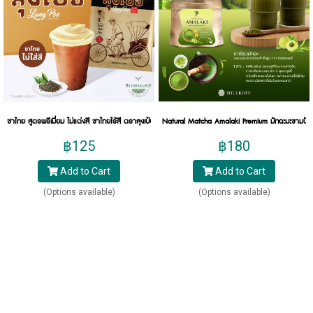
แล้ว ก็ยังมีน้ำชาที่ทำมาจากพืชตากแห้งชนิดต่าง ๆ อีก
ด้วย เช่น ชาสมุนไพรอย่าง ชามะลิ ชาขิง ชากุหลาบ ชา
อัญชัน หรือผลไม้ อย่างชา สต อ เบ อ รี่, ชาลิ้นจี่, ชาส้มยู
สุ และชาพีช เป็นต้น ชาเหล่านี้จะให้กลิ่นและรสชาติที่
ต่างกันไปตามชนิดของสมุนไพรหรือผลไม้นั้น ๆ
ประโยชน์ของใบชาที่น่ารู้
ชาไทย สูตรพรีเมี่ยม ไม่แต่งสี ชาไทยไร้สี ตราลุงเป๋อ Premium Thai Tea ขนาด 500 กรัม
Natural Matcha Amalaki Premium มัทฉะมะขามป้อม
฿125
฿180
ชาเป็นเครื่องดื่มที่มีประโยชน์นับไม่ถ้วน นอกจากจะ
เป็นเครื่องดื่มที่มีรสชาติที่ดีและกลิ่นหอมแล้ว ยังเป็น
Add to Cart
Add to Cart
เครื่องดื่มที่ให้คุณประโยชน์ที่ดีต่อร่างกายมากอีกด้วย
(Options available)
(Options available)
เนื่องจากสารในใบชานั้นมีประโยชน์ต่อร่างกายของเรา
อย่างมาก การดื่มชาจึงไม่ใช่แค่การดื่มเครื่องดื่มเพื่อดับ
กระหาย หากแต่ยังสามารถช่วยทำให้สุขภาพของเรา
แข็งแรงและมีภูมิคุ้มกันมากขึ้นในเวลาเดียวกัน โดย
ประโยชน์ของใบชาที่น่ารู้ก็จะมี ดังนี้
ช่วยสร้างความชุ่มชื้นให้แก่ร่างกาย ลดความ