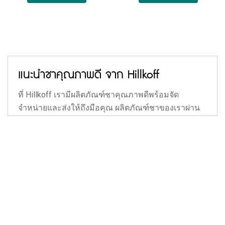
เพราะทานง่าย และไม่ค่อยมีรสชาติขมติดมาเหมือนกับ
ชาจากต้นชา จะทางร้อนหรือทานเย็นก็อร่อยได้เหมือน
กัน แถมในปัจจุบันสามารถชงได้ง่าย ๆ ในรูปแบบของ
ชาแบบซอง สะดวกมาก
แนะนำสินค้า:
แนะนำชาคุณภาพดี จาก Hillkoff
ที่ Hillkoff เรามีผลิตภัณฑ์ชาคุณภาพดีพร้อมจัด
จำหน่ายและส่งให้ถึงมือคุณ ผลิตภัณฑ์ชาของเราผ่าน
Hillkoff Instant Peach Tea (Korea Peach Tea) : ชา
กระบวนการคัดสรรและกรรมวิธีการอบใบชาที่ได้
พีชเกาหลีปรุงสำเร็จ ชนิดผง
มาตรฐานตามฉบับฮิลล์คอฟฟ์ พร้อมด้วยความใส่ใจใน
สุขภาพของผู้บริโภค เหมาะสำหรับชงเป็นเครื่องดื่มทุก
ชนิด ทั้งชาร้อน ชาเย็น รสชาติเข้มข้น กลิ่มหอมชัดเจน
ชาพีชเกาหลีปรุงสำเร็จ 3 in 1 ชาพีชพรีเมี่ยมแบบเกาหลี
มีให้เลือกหลากหลายทุกประเภทของใบชา ตลอดจนชา
แท้ ๆ มาพร้อมกับวิตามินซี ช่วยต้านอนุมูลอิสระ ป้องกัน
แต่งกลิ่นต่าง ๆ ทั้ง ชา สต รอ เบ อ รี่, ชา แอ ป เปิ้ ล, ชา
หวัดเสริมภูมิคุ้มกัน สามารถชงได้ทั้งเมนูเครื่องดื่มร้อน-
บ๊วย, ชาเขียวมะลิ, ชามิกซ์เบอร์รี่, ชาข้าวหอม, ชา
เย็น ละลายง่ายในน้ำร้อน ได้รสชาติหวานละมุนลิ้น
โบราณ, ชาโกโก้, ชาพีชและอีกมากมาย เลือกได้ตามที่
หอมสดชื่น เข้มเต็มรสพีชเป็นเอกลักษณ์ไม่เหมือนใคร