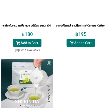
กระหายน้ำ
ช่วยแก้ร้อนใน
ช่วยลดอาการปวดศีรษะ
บำรุงประสาทและสมอง
ชาเขียวโบราณ ลุงเป๋อ สูตร พรีเมี่ยม ขนาด 500 กรัม
ชาเชอร์รี่กาแฟ ชาเปลือกกาแฟ Cascara Coffee Ch
ช่วยควบคุมระดับน้ำตาลในร่างกาย
฿180
฿195
ชามีสารต้านอนุมูลอิสระ ที่จะช่วยเพิ่มภูมิคุ้มกัน
ให้แก่ร่างกาย
Add to Cart
Add to Cart
ช่วยขับปัสสาวะและลดอาการบวมน้ำ
(Options available)
ดักจับไขมันและคอลเลสเตอรอลในร่างกาย
ดื่มชาแล้วรู้สึกสดชื่นและผ่อนคลาย
บำรุงหัวใจและกระตุ้นการไหลเวียนของโลหิต
ป้องกันและยับยั้งการเกิดโรคมะเร็ง
5 ประเภทของชาต่างๆ
ประเภทชาแต่จะชาประเภทไหนนั้น ก่อนอื่นคุณควรรู้
ว่าแต่ละประเภทของใบชาแตกต่างกันอย่างไร ซึ่งความ
แตกต่างที่ใช้เป็นเกณฑ์ในการแบ่งประเภทชานั้นก็คือ