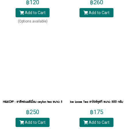
฿120
฿260
เล็กน้อย
Add to Cart
Add to Cart
แนะนำสินค้า:
(Options available)
HK ชาเขียวผงปั่น : หอมมั๊ก
หนึ่งในสินค้า Best Seller ชาเขียวกลิ่นมะลิ จากยอด
สายพันธุ์ใหม่ 2 สายพันธุ์ ผ่านกระบวนการคัดสรรและ
กรรมวิธีที่ได้มาตรฐานสากล ผงชาเขียวหอมมั๊ก
สามารถสร้างได้ทั้งเมนูชาเขียวร้อน เย็น และปั่น ได้รส
ชาเขียวแท้ ๆ รสชาติเข้ม หอมกลิ่นมะลิ
ชาขาว (White Tea)
ชาขาว (White Tea) หนึ่งในชาประเภทชาไม่หมัก ชา
ขาวจะเป็นส่วนของยอดอ่อนใบชานำไปผ่าน
HILLKOFF : ชาซีลอนพรีเมี่ยม ceylon tea ขนาด 500 กรัม
Ice Loose Tea ชาไอซ์ลูซที ขนาด 500 กรัม
กระบวนการแปรรูปเพียงแค่ตากแดดธรรมชาติหรืออบ
ให้แห้ง สีที่ได้จะเป็นสีเหลืองอ่อน ๆ ชาใสมีรสชาติชา
฿250
฿175
อ่อน ๆ หวานเล็กน้อยและดื่มง่าย ค่อนข้างมีราคาแพง
Add to Cart
Add to Cart
เนื่องจากต้องใช้ชาขาวในปริมาณมากกว่าชาประเภท