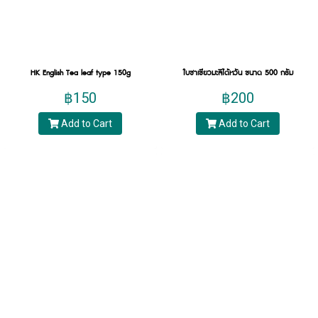
นอน
แนะนำสินค้า:
HK English Tea leaf type 150g
ใบชาเขียวมะลิไต้หวัน ขนาด 500 กรัม
Hillkoff : ชาซีลอนพรีเมี่ยม Ceylon Tea
฿150
฿200
Add to Cart
Add to Cart
ชาแท้จากประเทศศรีลังกาไม่แต่งสี กลิ่นหอม รสชาติ
เข้มข้น ด้วยสีอำพันช่วยเพิ่มความสดชื่น
กระปรี้กระเปร่า เหมาะสำหรับเครื่องดื่มทั้งเมนูร้อนและ
เย็น ไม่ว่าจะใส่หรือไม่ใส่นมก็จะได้ชาแท้รสชาติหอม
กลมกล่อมโดดเด่นไม่เหมือนใคร
ชาอู่หลง (Oolong Tea)
ชาอู่หลง (Oolong Tea) คือยอดชากึ่งหมัก ที่จะผ่านตั้งแต่
กระบวนการตากแห้งต้นชาอู่หลงทั้งจากแดดธรรมชาติ
และควบคุมความชื้นในร่มต่อ จากนั้นก็นำใบชาไปนวด