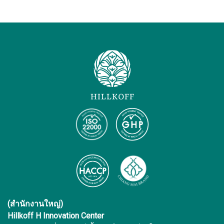
คุณชอบ ทั้งนี้ยังมีหลากหลายบรรจุภัณฑ์ เช่น ชาแบบ
อีกทั้งบรรจุภัณฑ์ใช้งานง่ายด้วยถุงซิปล็อคช่วยยืดระยะ
ซอง ที่ช่วยให้การชงชาของคุณสะดวกยิ่งขึ้น เพียงนำ
เวลาการเก็บรักษา
ชาร้อนแบบซองไปต้มกับน้ำร้อน รอเพียง 1-3 นาที ชา
ร้อน ๆ ก็พร้อมดื่มแล้ว หรือหากคุณยังตัดสินใจไม่ได้
เพราะไม่ว่าจะชาแบบไหนก็น่าทานไปหมด ลองเข้ามา
เลือกได้ที่ Hillkoff.shop ดู เรามีสินค้า Best Seller รอ
แนะนำชาคุณภาพดี ๆ ให้แก่คุณอยู่
คำถามที่พบบ่อยของชาต่างๆ
ชา เขียว มั ท ฉะ ยี่ห้อ ไหน ดี?
หากคุณกำลังมองหาชาเขียวมัทฉะ สุดเข้มข้น กลิ่น
หอม รสชาติดี เราขอแนะนำชาเขียวมัทฉะ พรีเมี่ยม
จากฮิลคอฟเลย เป็นชาเขียวออแกนิ ค มีให้คุณเลือกทั้ง
ผงชาเขียวมัทฉะเข้มข้น หรือจะเป็นใบชาเขียวมัทฉะก็มี
พร้อมจัดจำหน่าย มัทฉะชาเขียวที่ถูกผลิตและทำวิจัยมา
อย่างดี ตั้งแต่ขั้นตอนการปลูก เก็บเกี่ยว หมักบ่ม และ
(สำนักงานใหญ่)
การอบใบชา เตรียมพร้อมอย่างดีและได้มาตรฐาน เพื่อ
Hillkoff H Innovation Center