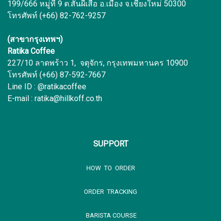
199/666 หมู่ที่ 9 ต.สันผีเสื้อ อ.เมือง จ.เชียงใหม่ 50300
ส่งผลิตภัณฑ์มัทฉะทุกรูปแบบให้ถึงมือคุณ และให้คุณ
โทรศัพท์ (+66) 82-762-9257
ได้ลิ้มรสชาเขียวได้อย่างที่ใจหวัง
ใบชายี่ห้อไหนดี ?
(สาขากรุงเทพฯ)
Ratika Coffee
ใบชาคุณภาพที่ได้มาตรฐาน รสชาติดีและมีกลิ่นหอม
227/10 ลาดพร้าว 1, จตุจักร, กรุงเทพมหานคร 10900
นั้นคงหนีไม่พ้นใบชาสุดพรีเมี่ยมจาก Hillkoff ที่กว่าจะ
โทรศัพท์ (+66) 87-592-7667
บรรจุใส่ถุง ก็ผ่านกระบวนการและกรรมวิธีแปรรูปยอด
Line ID : @ratikacoffee
ใบชาต่าง ๆ อย่างพิถีพิถัน มาตรฐานการผลิตระดับ
E-mail : ratika@hillkoff.co.th
สากล เพื่อส่งใบชาที่ดีที่สุดให้ถึงมือคุณ ดังนั้นแล้ว หาก
ถามว่าใบชายี่ห้อไหนดี เรายังยืนยันคำตอบเดิมว่าต้องยี่
ห้อฮิลล์คอฟฟ์เท่านั้น
SUPPORT
มัทฉะชาเขียว และชาโฮจิฉะต่างกันอย่างไร?
มัทฉะชาเขียว และชาโฮจิฉะคือชาเขียวเหมือนกัน หาก
HOW TO ORDER
แต่จะแตกต่างกันในกระบวนการผ่านความร้อน โดย
มัจฉะจะผ่านความร้อนในระดับที่ต่ำที่สุด ค่อย ๆ อบให้
ORDER TRACKING
ใบชาเขียวแห้งอย่างช้า ๆ ดังนั้นสีของชาที่ได้จึงจะมีสี
BARISTA COURSE
เขียวใกล้เคียงกับสีธรรมชาติจากต้นชามากที่สุด