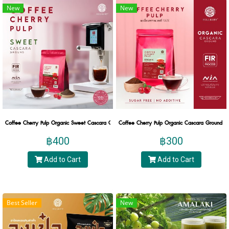
New
New
ชาหอม ๆ เท่านั้น ชายังสามารถนำไปรังสรรค์เครื่องดื่ม
ชาได้หลากหลายรูปแบบ ทั้งชาร้อน ชาเย็น และอีก
มากมาย เท่านั้นยังไม่พอใบชาแห้งแต่ละประเภทก็มีคุณ
โยชน์นานัปการ ซึ่งในบทความนี้เราจะพาคุณไป
ทำความรู้จักชากันให้มากขึ้นทั้งในเรื่องของประเภทชา
ต่างๆ ประโยชน์ของใบชา และองค์ประกอบต่าง ๆ ของ
ต้นชา จนคุณจะไม่เชื่อเลยว่าจากพืชตากแห้งธรรมดา ๆ
จะสามารถสร้างคุณค่าได้มากขนาดนี้
Coffee Cherry Pulp Organic Sweet Cascara Ground ออร์แกนิค 100% เนื้อผลกาแฟเชอร์รี่แบบบด (
ชาคืออะไร?
Coffee Cherry Pulp Organic Cascara Ground ออ
฿400
฿300
ชา คือ เครื่องดื่มกลิ่นหอมที่นำไปชงหรือต้มกับต้นชาอบ
Add to Cart
Add to Cart
แห้ง ไม่ว่าจะเป็นในส่วนของใบชา ยอดชา หรือใบยอด
อ่อนและก้านของต้นชา โดยสามารถแบ่งประเภทของ
ชาได้ทั้งหมดอยู่ 5 ประเภทตามกระบวนการหมักบ่มที่
แตกต่างกันดังนี้ ชาเขียว (Green Tea), ชาขาว (White
Best Seller
New
Tea), ชาแดง (Red Tea), ชาดำ (Black Tea) และชาอู่หลง
(Oolong Tea) นอกจากน้ำชาหอม ๆ ที่ทำมาจากต้นชา