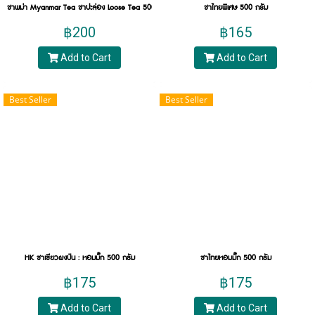
จนช้ำ นำไปผ่านความร้อน หมักบ่มและอบแห้งใบชาอีก
ชาพม่า Myanmar Tea ชาปะล่อง Loose Tea 500 กรัม ชาธรรมชาติไม่ใส่สี
ชาไทยพิเศษ 500 กรัม
ครั้งเพื่อลดความชื้น กระบวนการเหล่านี้จะทำให้ได้ใบ
฿200
฿165
ชาอู่หลง ที่สกัดออกมาเป็นน้ำชาสีเหลืองอมน้ำตาล ชา
Add to Cart
Add to Cart
อู่หลงรสชาติฝาดและขมเล็กน้อย ชาอู่หลงสรรพคุณ
ช่วยกระตุ้นการทำงานของสมอง ลดความตึงเครียด
และอารมณ์หงุดหงิด ตลอดจนย่อยสลายไขมันและ
Best Seller
Best Seller
คอเลสเตอรอลได้เป็นอย่างดี เหมาะอย่างมากกับคนใน
วัยทำงาน นิยมดื่มกันมากในประเทศจีน
ชาสมุนไพร (Herbal Tea)
ชาสมุนไพร (Herbal Tea) เรามักจะรู้จักในนามของชา
เพื่อสุขภาพ เพราะส่วนใหญ่จะทำมากจากพืชตากแห้ง
เช่น ชาขิง ชาใบหม่อน ชาโรสแม รี่ ชากุหลาบ รวมถึง
ชาผลไม้อย่างชา เขียว แอ ป เปิ้ ล ชาเขียวสตรอเบอร์รี่
ชาเบอร์รี่ ชาเสาวรส ชาพีช และอีกมากมาย ซึ่งชา
HK ชาเขียวผงป่น : หอมมั๊ก 500 กรัม
ชาไทยหอมมั๊ก 500 กรัม
สมุนไพรเหล่านี้มักจะมีกลิ่นและรสชาติที่ชัดเจนตาม
฿175
฿175
เอกลักษณ์ของสมุนไพรนั้น ๆ ทำให้การดื่มชามีสีสัน
Add to Cart
Add to Cart
มากขึ้นอย่างมาก ค่อนข้างเป็นที่นิยมในทุกเพศทุกวัย