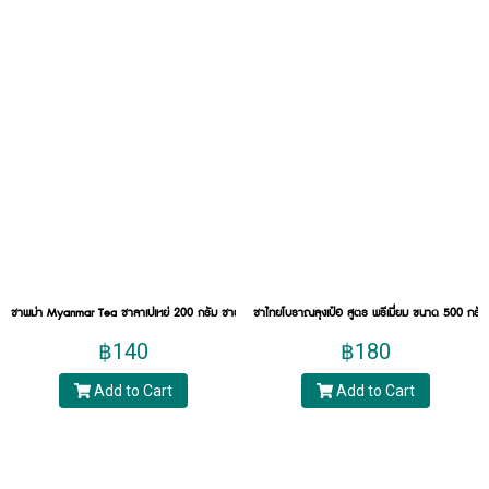
อื่นจึงจะสามารถสกัดออกมาในปริมาณเท่า ๆ กันได้
ชาแดง (Red Tea)
ชาแดง (Red Tea) จะมีกระบวนการแปรรูปคล้ายกับชา
ดำ เพียงแต่จะใช้ระยะเวลาในการหมักบ่มใบชาแดง
น้อยกว่า สีของชาแดงจึงจะอ่อนกว่า ออกเป็นสีแดง
รสชาติจะหวานกลมกล่อมและอร่อยมาก ได้กลิ่นของใบ
ชาไทยเต็ม ๆ ถ้าอยู่ในไทยเราอาจะคุ้นเคยกับชาแดงใน
เมนูชาเย็น หรือชาไทย และชามะนาว เรียกได้ว่าเป็น
เมนูติดปากชาวไทย ที่ทานได้ในทุกเพศทุกวัย
แนะนำสินค้า:
ชาพม่า Myanmar Tea ชาลาเปเหย่ 200 กรัม ชาธรรมชาติไม่ใส่สี
ชาไทยโบราณลุงเป๋อ สูตร พรีเมี่ยม ขนาด 500 กรัม
฿140
฿180
Add to Cart
Add to Cart
ชาไทยหอมมั๊ก
ชาไทยสินค้า Best Seller กับสายพันธุ์อัสสัมแท้