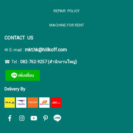
รสชาติจะขมและฝาด แต่ชาโฮจิฉะนั้นจะผ่านความ
REPAIR POLICY
ร้อนแบบคั่ว ดังนั้นใบชาจึงจะมีสีน้ำตาล เช่นเดียวกับสี
ของน้ำชา เนื่องจากถูกนำไปผ่านความร้อนที่สูงกว่า
MACHINE FOR RENT
รสชาติจะหวาน และขมเล็กน้อย แต่มีคาเฟอีนต่ำกว่า
CONTACT US
:
mkt.hk@hillkoff.com
✉ E-mail
☎ Tel :
082-762-9257 (สำนักงานใหญ่)
Delivery By