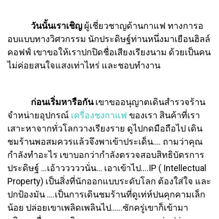
วันนั้นเราเชิญ
ผู้เชี่ยวชาญด้านกาแฟ ทางการอ
อบแบบทางวิศวกรรม นักประดิษฐ์ท่านหนึ่งมาเยือนฮิลล์
คอฟฟ์ เขาขอให้เราปกปิดชื่อเสียงเรียงนาม ด้วยเป็นคน
ไม่ค่อยสนใจแสงเท่าไหร่ และชอบทำงาน
ก่อนเริ่มหารือกัน
เขาขออนุญาตเดินสำรวจร้าน
จำหน่ายอุปกรณ์
เครื่องชงกาแฟ
ของเรา สินค้าที่เรา
เสาะหาจากทั่วโลกวางเรียงราย ดูไปกดมือถือไป เดิน
ชมร้านพอสมควรแล้วจึงพาเข้าประเด็น…. ถามว่าคุณ
กำลังทำอะไร เขาบอกว่ากำลังตรวจสอบสิทธิบัตรการ
ประดิษฐ์ …เอ้าวววววนั่น… เอาเข้าไป….IP ( Intellectual
Property) เป็นสิ่งที่นักออกแบบระดับโลก ต้องใส่ใจ และ
ปกป้องมัน ….เป็นการเดินชมร้านที่ดูเท่ห์ปนคุกคามเล็ก
น้อย ปล่อยเขาเพลิดเพลินไป…...ซักครู่เขาก็เข้ามา