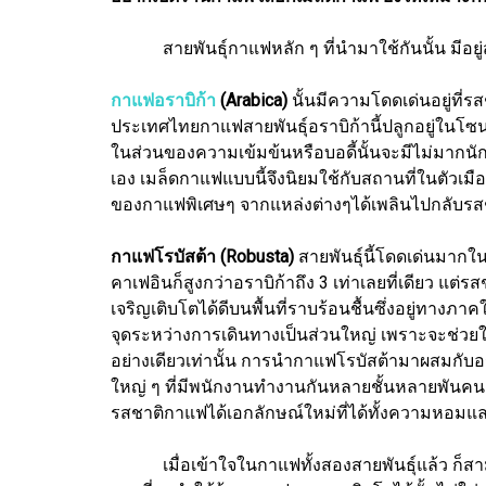
สายพันธุ์กาแฟหลัก ๆ ที่นำมาใช้กันนั้น มีอยู่สองส
กาแฟอราบิก้า
(Arabica)
นั้นมีความโดดเด่นอยู่ที่ร
ประเทศไทยกาแฟสายพันธุ์อราบิก้านี้ปลูกอยู่ในโซ
ในส่วนของความเข้มข้นหรือบอดี้นั้นจะมีไม่มากน
เอง เมล็ดกาแฟแบบนี้จึงนิยมใช้กับสถานที่ในตัวเมื
ของกาแฟพิเศษๆ จากแหล่งต่างๆได้เพลินไปกลับรส
กาแฟโรบัสต้า
(Robusta)
สายพันธุ์นี้โดดเด่นมากใ
คาเฟอินก็สูงกว่าอราบิก้าถึง 3 เท่าเลยที่เดียว 
เจริญเติบโตได้ดีบนพื้นที่ราบร้อนชื้นซึ่งอยู่ทางภ
จุดระหว่างการเดินทางเป็นส่วนใหญ่ เพราะจะช่วยให
อย่างเดียวเท่านั้น การนำกาแฟโรบัสต้ามาผสมกับ
ใหญ่ ๆ ที่มีพนักงานทำงานกันหลายชั้นหลายพันคน 
รสชาติกาแฟได้เอกลักษณ์ใหม่ที่ได้ทั้งความหอมและ
เมื่อเข้าใจในกาแฟทั้งสองสายพันธุ์แล้ว ก็สาม