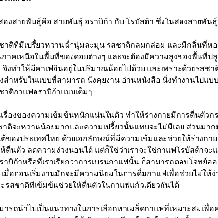
ายพันธุ์คือ สายพันธุ์ อราบิก้า กับ โรบัสต้า ซึ่งในสองสายพันธุ์
สชาติที่มีเปรี้ยวหวานฉ่ำนุ่มละมุน รสชาติกลมกล่อม และมีกลิ่นที่
นภาคเหนือในพื้นที่ของดอยต่างๆ และจะต้องมีความสูงของพื้นที่ปล
ัก จึงทำให้มีคาเฟอินอยู่ในปริมาณน้อยไปด้วย และเพราะด้วยรสชา
องสำหรับในแบบที่สามารถ นั่งคุยงาน อ่านหนังสือ นั่งทำงานไปแบบชิ
ชาติกาแฟอราบิก้าแบบเต็มๆ
นเรื่องของความเข้มข้นหนักแน่นในตัว ทำให้ร่างกายมีการตื่นตัวกระ
แต่รสชาติจะหวานน้อยมากและความเปรี้ยวนั้นแทบจะไม่มีเลย ส่วนมา
าคใต้ของประเทศไทย ด้วยเอกลักษณ์ที่มีความเข้มและช่วยให้ร่างกายต
้ตื่นตัว ลดความง่วงนอนได้ แต่ก็ใช่ว่าเราจะใช่กาแฟโรบัสต้าจะแค
อราบิก้าหรือที่เราเรียกว่าการเบรนกาแฟนั้น ก็สามารถตอบโจทย์อ
เมื่อก่อนเริ่มงานมักจะมีความนิยมในการดื่มกาแฟเพื่อช่วยไม่ให
รสชาติทีเข้มข้นช่วยให้ตื่นตัวในกาแฟแก้วเดียวกันได้
ารถนำไปเป็นแนวทางในการเลือกหาเมล็ดกาแฟที่เหมาะสมเพื่อควบ