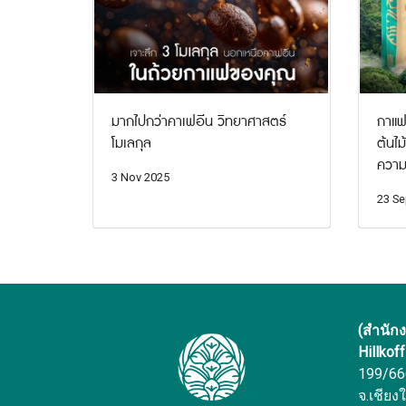
มากไปกว่าคาเฟอีน วิทยาศาสตร์
กาแฟท
โมเลกุล
ต้นไม
ความ
3 Nov 2025
23 Se
(สำนัก
Hillkof
199/666 
จ.เชียง