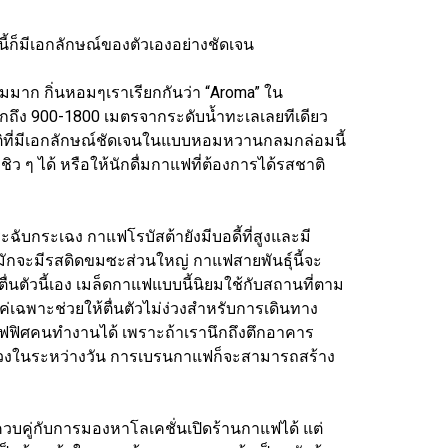
นี้ก็มีเอกลักษณ์ของตัวเองอย่างชัดเจน
หอมมาก กิ่นหอมๆเราเรียกกันว่า “Aroma” ใน
ูกถึง 900-1800 เมตรจากระดับน้ำทะเลเลยทีเดียว
ติที่มีเอกลักษณ์ชัดเจนในแบบหอมหวานกลมกล่อมนี้
ว ๆ ได้ หรือให้นักดื่มกาแฟที่ต้องการได้รสชาติ
ฉับกระเฉง กาแฟโรบัสต้ายังมีบอดี้ที่สูงและมี
กมักจะมีรสดิดขมซะส่วนใหญ่ กาแฟสายพันธุ์นี้จะ
ื่นตัวนี้เอง เมล็ดกาแฟแบบนี้นิยมใช้กับสถานที่ตาม
่เฉพาะช่วยให้ตื่นตัวไม่ง่วงสำหรับการเดินทาง
อฟฟิศคนทำงานได้ เพราะถ้าเรานึกถึงตึกอาคาร
้ง่วงในระหว่างวัน การเบรนกาแฟก็จะสามารถสร้าง
คู่กับการมองหาโลเคชั่นเปิดร้านกาแฟได้ แต่