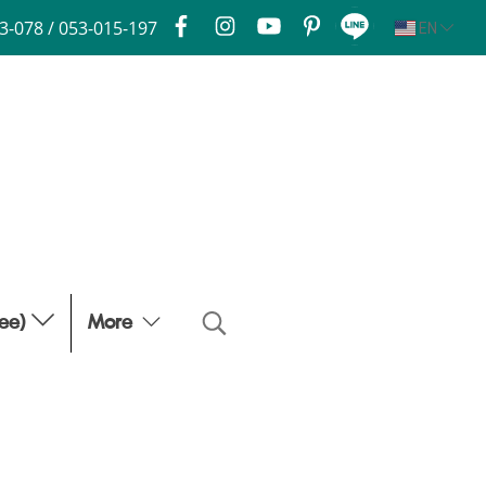
3-078 / 053-015-197
EN
fee)
More