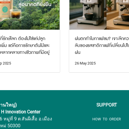
ี่รักษ์โลก ต้องไม่ใช่แค่ปลูก
ฝนตกทำไมกาแฟขม? เจาะลึกคว
้เพิ่ม แต่คือการรักษาต้นไม้และ
ลับของรสชาติกาแฟที่เปลี่ยนไปใ
หลากหลายทางชีวภาพที่มีอยู่
ฝน
p 2025
26 May 2025
งานใหญ่)
SUPPORT
f H Innovation Center
หมู่ที่ 9 ต.สันผีเสื้อ อ.เมือง
HOW TO ORDER
ใหม่ 50300