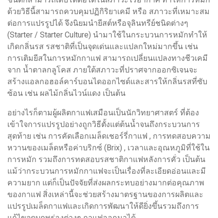
ด้วยวิธีนี้สามารถควบคุมปฏิกิริยาเคมี หรือ สภาวะที่เหมาะสม
ต่อการแปรรูปได้ จึงนิยมนำยีสต์หรือจุลินทรีย์ชนิดต่างๆ
(Starter / Starter Culture) นำมาใช้ในกระบวนการหมักทำให้
เกิดกลิ่นรส รสชาติที่เป็นจุดเด่นและแปลกใหม่มากขึ้น เช่น
การเติมยีสในการหมักกาแฟ สามารถเปลี่ยนแปลงทางชีวเคมี
จาก น้ำตาลกลูโคส ภายใต้สภาวะที่ปราศจากออกซิเจนจะ
สร้างแอลกอฮอล์คาร์บอนไดออกไซด์และสารให้กลิ่นรสที่ซับ
ซ้อน เช่น ผลไม้กลิ่นไวน์แดง เป็นต้น
อย่างไรก็ตามผู้ผลิตกาแฟเสมือนเป็นนักวิทยาศาสตร์ ที่ต้อง
เข้าใจการแปรรูปอย่างถูกวิธีตั้งแต่ต้นน้ำจนถึงกระบวนการ
สุดท้าย เช่น การคัดเลือกเมล็ดเชอร์รี่กาแฟ , การทดสอบความ
หวานของเมล็ดหรือค่าบริกซ์ (Brix) , เวลาและอุณหภูมิที่ใช้ใน
การหมัก รวมถึงการทดสอบรสชาติกาแฟหลังการคั่ว เป็นต้น
แม้ว่ากระบวนการหมักกาแฟจะเป็นเรื่องที่ละเอียดอ่อนและมี
ความยาก แต่ก็เป็นปัจจัยที่ส่งผลกระทบอย่างมากต่อคุณภาพ
ของกาแฟ สิ่งเหล่านี้จะช่วยสร้างมาตรฐานของการผลิตและ
แปรรูปเมล็ดกาแฟและเกิดการพัฒนาให้ดียิ่งขึ้นรวมถึงการ
แก้ไขจุดบกพร่องต่างๆ กาแฟออกมาได้