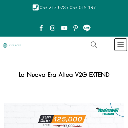
053-213-078 / 053-015-197
La Nuova Era Altea V2G EXTEND