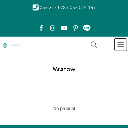
053-213-078 / 053-015-197
Mr.snow
No product