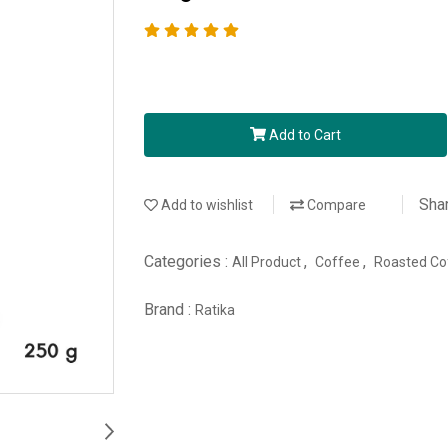
Add to Cart
Sha
Add to wishlist
Compare
Categories :
,
,
All Product
Coffee
Roasted C
Brand :
Ratika