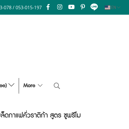
3-078 / 053-015-197
EN
fee)
More
็ดกาแฟคั่วราติก้า สูตร ซูพรีโม