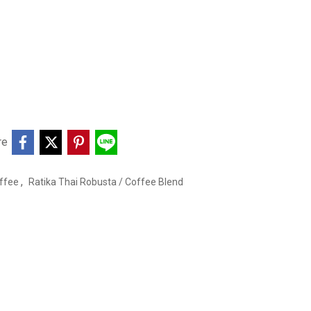
re
,
offee
Ratika Thai Robusta / Coffee Blend