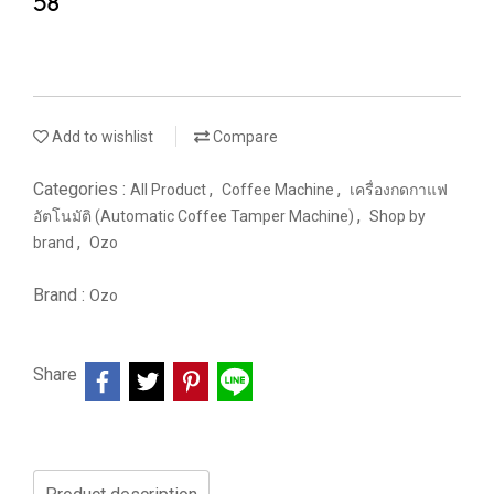
58
Add to wishlist
Compare
Categories :
,
,
All Product
Coffee Machine
เครื่องกดกาแฟ
,
อัตโนมัติ (Automatic Coffee Tamper Machine)
Shop by
,
brand
Ozo
Brand :
Ozo
Share