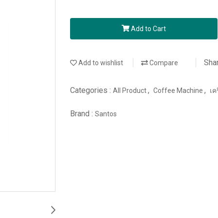
Add to Cart
Sha
Add to wishlist
Compare
Categories :
,
,
All Product
Coffee Machine
เค
Brand :
Santos