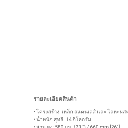
รายละเอียดสินค้า
• โครงสร้าง: เหล็ก สแตนเลส์ และ โลหะผสม
• น้ำหนัก สุทธิ: 14 กิโลกรัม
• ส่วน สูง: 580 มม. (23 ") / 660 mm [26"]