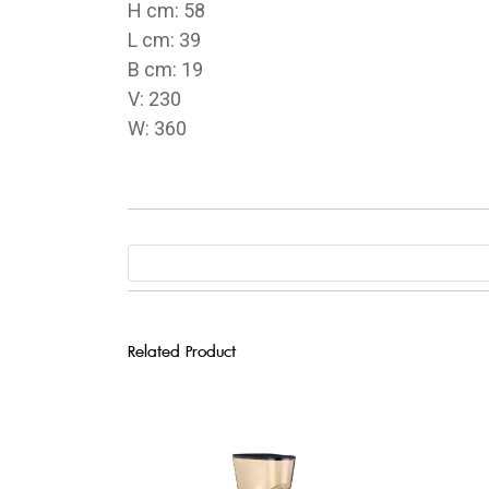
H cm: 58
L cm: 39
B cm: 19
V: 230
W: 360
Related Product