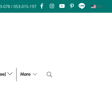
3-078 / 053-015-197
EN
fee)
More