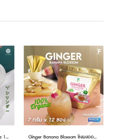
ชิรินดา เซ็นฉะ Shi Rin Da Sencha 1 ถุง (10 ซอง) ชาเขียวญี่ปุ่นเกรดพรีเมี่ยม
Ginger Banana Blossom ขิงผงออร์แกนิคผสมปลีกล้วยสำเร็จรูป ขิงปลีกล้วย เสริมพรีไบโอติก เพิ่มน้ำนมคุณแม่