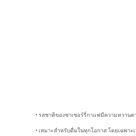
• รสชาติของชาเชอร์รี่กาแฟมีความหวานตามธร
• เหมาะสำหรับดื่มในทุกโอกาส โดยเฉพาะเว