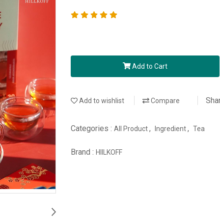
Add to Cart
Sha
Add to wishlist
Compare
Categories :
,
,
All Product
Ingredient
Tea
Brand :
HIILKOFF