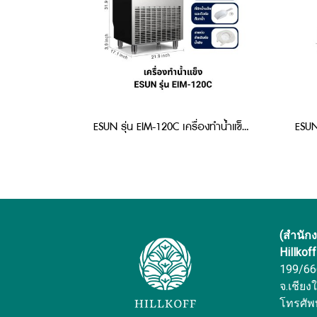
ESUN รุ่น EIM-120C เครื่องทำน้ำแข็ง แบบสี่เหลี่ยม
(สำนัก
Hillkof
199/666 
จ.เชียง
โทรศัพ