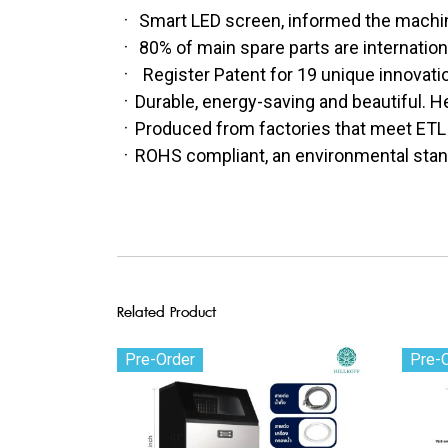
ㆍ Smart LED screen, informed the machine
ㆍ 80% of main spare parts are internatio
ㆍ Register Patent for 19 unique innovatio
ㆍDurable, energy-saving and beautiful. He
ㆍProduced from factories that meet ETL /C
ㆍROHS compliant, an environmental standa
Related Product
Pre-Order
Pre-