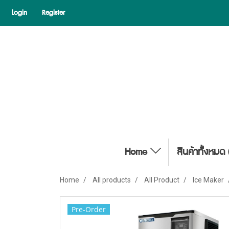
Login
Register
Home
สินค้าทั้งหมด 
Home
All products
All Product
Ice Maker
Pre-Order