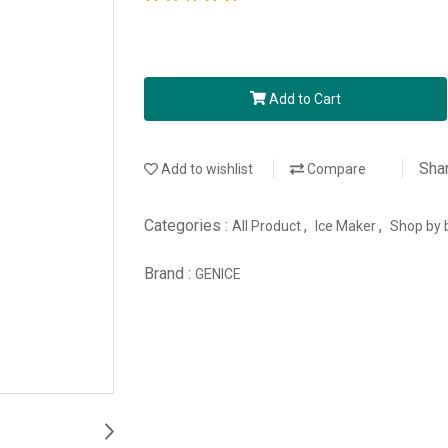
Add to Cart
Sha
Add to wishlist
Compare
Categories :
,
,
All Product
Ice Maker
Shop by 
Brand :
GENICE