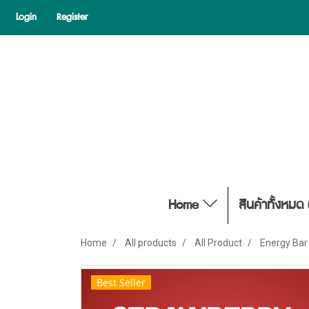
Login
Register
Home
สินค้าทั้งหมด 
Home
All products
All Product
Energy Bar 
Best Seller