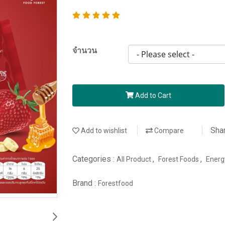
จำนวน
Add to Cart
Sha
Add to wishlist
Compare
Categories :
,
,
All Product
Forest Foods
Energ
Brand :
Forestfood