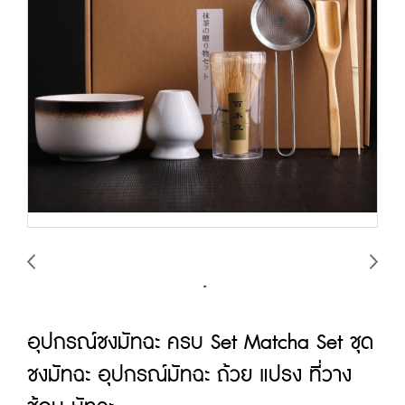
อุปกรณ์ชงมัทฉะ ครบ Set Matcha Set ชุด
ชงมัทฉะ อุปกรณ์มัทฉะ ถ้วย แปรง ที่วาง