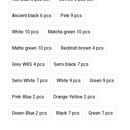
Ancient black 6 pcs
Pink 9 pcs
White 10 pcs
Matcha green 10 pcs
Matte green 10 pcs
Reddish brown 4 pcs
Grey WKS 4 pcs
Semi black 7 pcs
Semi White 7 pcs
White 9 pcs
Green 9 pcs
Pink-Blue 2 pcs
Orange-Yellow 2 pcs
Green-Blue 2 pcs
Black 7 pcs
Green 7 pcs