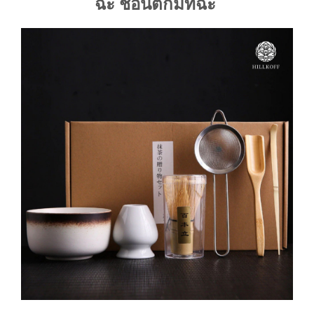
ฉะ ช้อนตักมัทฉะ