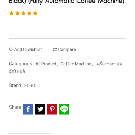
Black) (Fully Automatic Coffee Machine)
Add to wishlist
Compare
Categories :
,
,
All Product
Coffee Machine
เครื่องชงกาแฟ
อัตโนมัติ
Brand :
EGRO
Share