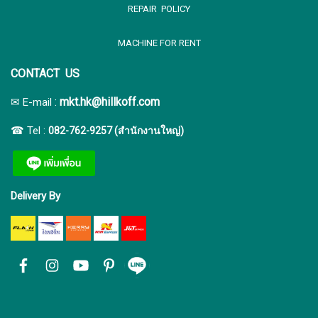
REPAIR POLICY
MACHINE FOR RENT
CONTACT US
:
mkt.hk@hillkoff.com
✉ E-mail
☎ Tel :
082-762-9257 (สำนักงานใหญ่)
Delivery By