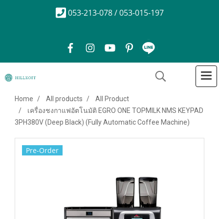
053-213-078 / 053-015-197
Home
All products
All Product
เครื่องชงกาแฟอัตโนมัติ EGRO ONE TOPMILK NMS KEYPAD
3PH380V (Deep Black) (Fully Automatic Coffee Machine)
Pre-Order