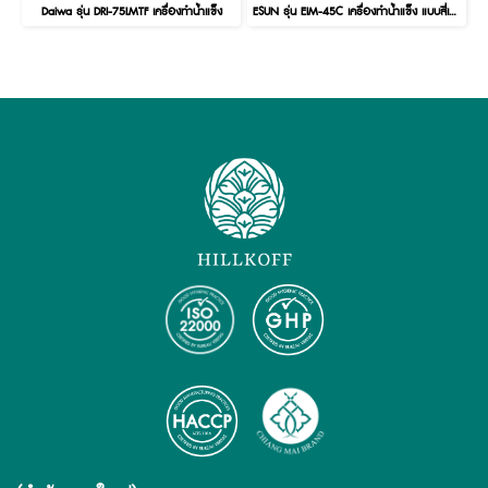
Daiwa รุ่น DRI-75LMTF เครื่องทำน้ำแข็ง
ESUN รุ่น EIM-45C เครื่องทำน้ำแข็ง แบบสี่เหลี่ยม