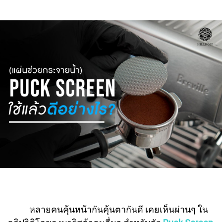
หลายคนคุ้นหน้ากันคุ้นตากันดี เคยเห็นผ่านๆ ใน