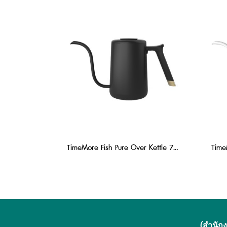
TimeMore Fish Pure Over Kettle 700 ml : Black
(สำนัก