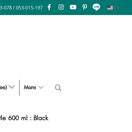
3-078 / 053-015-197
EN
fee)
More
le 600 ml : Black