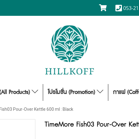
053-21
(All Products)
โปรโมชั่น (Promotion)
กาแฟ (Cof
ish03 Pour-Over Kettle 600 ml : Black
TimeMore Fish03 Pour-Over Kett