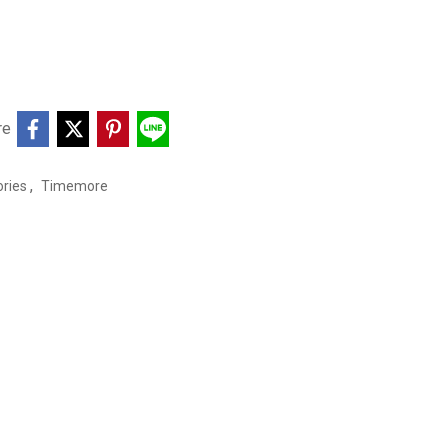
re
,
ories
Timemore