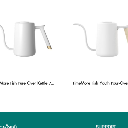
TimeMore Fish Pure Over Kettle 700 ml : White
งานใหญ่)
SUPPORT