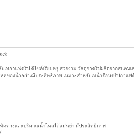
lack
ับเทกาแฟดริป ดีไซด์เรียบหรู สวยงาม วัสดุกาดริปผลิตจากสแตนเลส
หลของน้ำอย่างมีประสิทธิภาพ เหมาะสำหรับเทน้ำร้อนดริปกาแฟด
ทิศทางและปริมาณน้ำไหลได้แม่นยำ มีประสิทธิภาพ
้