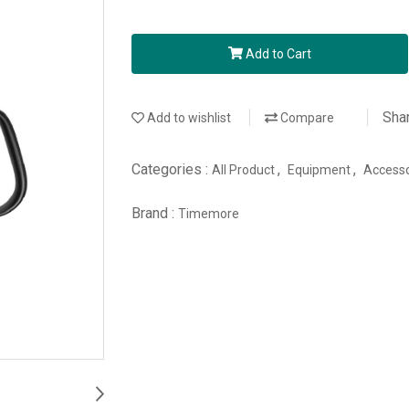
Add to Cart
Sha
Add to wishlist
Compare
Categories :
,
,
All Product
Equipment
Access
Brand :
Timemore