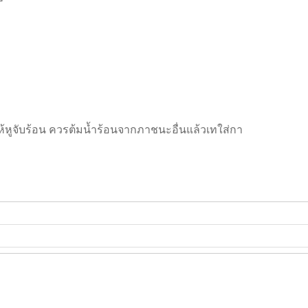
ห้หูจับร้อน ควรต้มน้ำร้อนจากภาชนะอื่นแล้วเทใส่กา