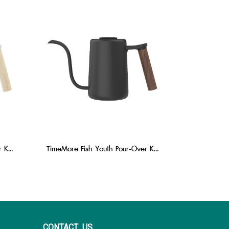
TimeMore Fish Youth Pour-Over Kettle 700 ml :White
TimeMore Fish Youth Pour-Over Kettle 700 ml : Black
CONTACT US