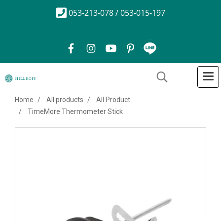
053-213-078 / 053-015-197
Home
All products
All Product
TimeMore Thermometer Stick