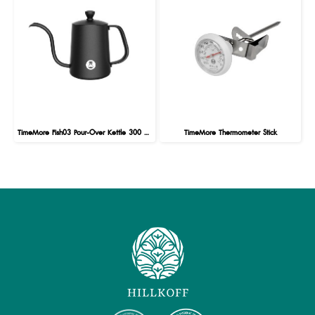
TimeMore Fish03 Pour-Over Kettle 300 ml : Black
TimeMore Thermometer Stick