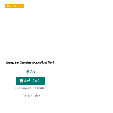
Best Seller
Energy Bar Chocolate เอนเนอร์จี้บาร์ ช็อกโกแลต ธัญพืชอัดแท่ง เพิ่มพลังงาน
฿75
สั่งซื้อสินค้า
(มีหลายคุณสมบัติให้เลือก)
เปรียบเทียบ