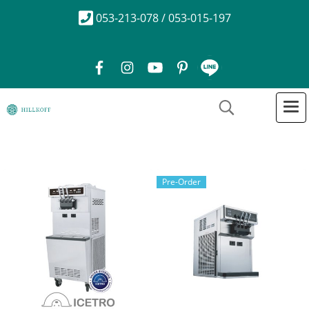
053-213-078 / 053-015-197
Pre-Order