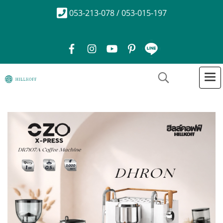
053-213-078 / 053-015-197