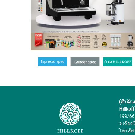
(สำนัก
Hillkof
199/666 
จ.เชียง
โทรศัพ