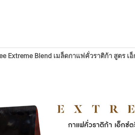
ee Extreme Blend เมล็ดกาแฟคั่วราติก้า สูตร เอ็