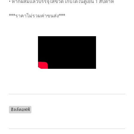
• หากผสมเเล้วบรรจุใส่ขวด เก็บได้ในตู้เย็น 1 สัปดาห์
***ราคาไม่รวมค่าขนส่ง***
ฮิลล์คอฟฟ์