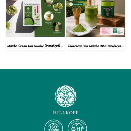
Matcha Green Tea Powder มัทฉะบริสุทธิ์ ชาเขียวมัทฉะ พรีเมี่ยม แท้ 100% Matcha Premium
Greennow Pure Matcha เกรด Excellence มัทฉะบริสุทธิ์ ชาเขียวมัทฉะ พรีเมี่ยม แท้ 100%