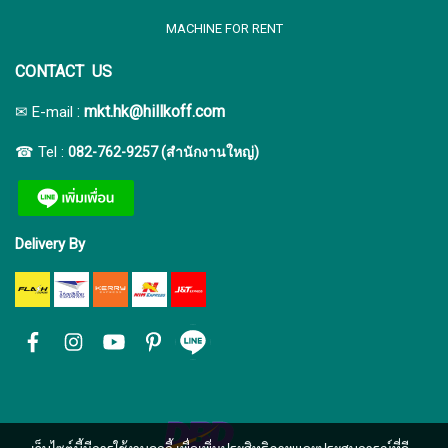
MACHINE FOR RENT
CONTACT US
:
mkt.hk@hillkoff.com
✉ E-mail
☎ Tel :
082-762-9257 (สำนักงานใหญ่)
Delivery By