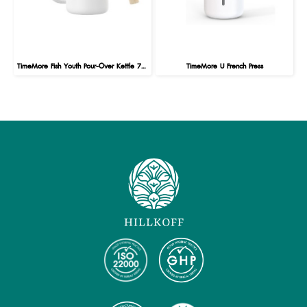
TimeMore Fish Youth Pour-Over Kettle 700 ml :White
TimeMore U French Press