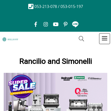
053-213-078 / 053-015-197
Rancilio and Simonelli