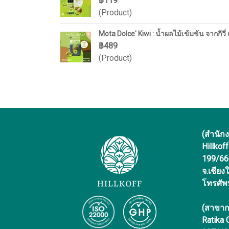
฿119
(Product)
Mota Dolce' Kiwi : น้ำผลไม้เข้มข้น จากกีว
฿489
(Product)
(สำนัก
Hillkof
199/666 
จ.เชียง
โทรศัพ
(สาขาก
Ratika