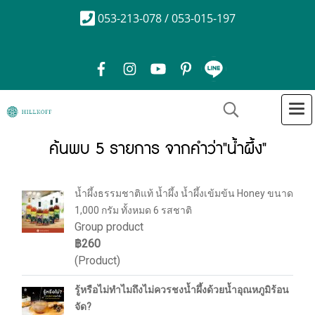
053-213-078 / 053-015-197
ค้นพบ 5 รายการ จากคำว่า"น้ำผึ้ง"
น้ำผึ้งธรรมชาติแท้ น้ำผึ้ง น้ำผึ้งเข้มข้น Honey ขนาด
1,000 กรัม ทั้งหมด 6 รสชาติ
Group product
฿260
(Product)
รู้หรือไม่ทำไมถึงไม่ควรชงน้ำผึ้งด้วยน้ำอุณหภูมิร้อน
จัด?