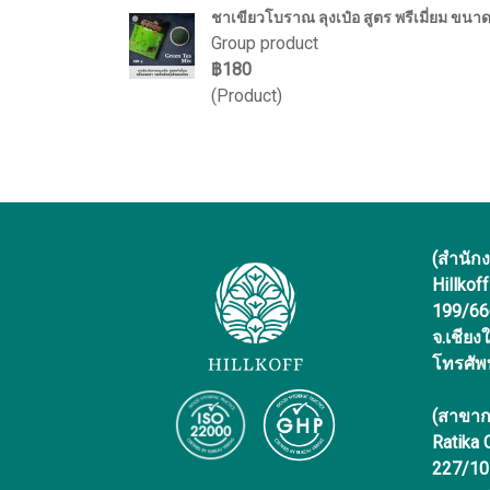
ชาเขียวโบราณ ลุงเป๋อ สูตร พรีเมี่ยม ขนาด
Group product
฿180
(Product)
(สำนัก
Hillkof
199/666 
จ.เชียง
โทรศัพ
(สาขาก
Ratika
227/10 