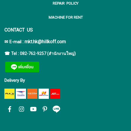
REPAIR POLICY
MACHINE FOR RENT
CONTACT US
:
mkt.hk@hillkoff.com
✉ E-mail
☎ Tel :
082-762-9257 (สำนักงานใหญ่)
Delivery By