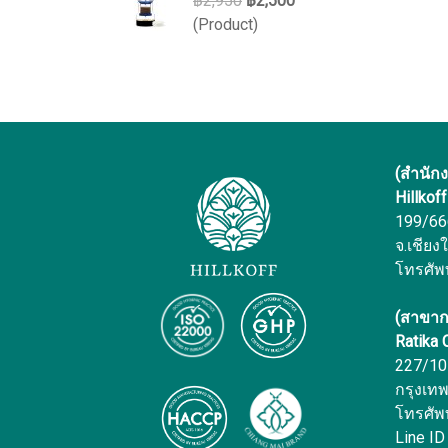
฿2,950
฿2,500
(Product)
(สำนัก
Hillkof
199/666 
จ.เชียง
โทรศัพ
(สาขาก
Ratika
227/10 
กรุงเท
โทรศัพ
Line ID