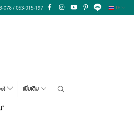
3-078 / 053-015-197
TH
ee)
เพิ่มเติม
น"