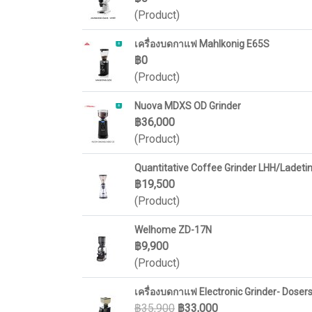
(Product)
เครื่องบดกาแฟ Mahlkonig E65S
฿0
(Product)
Nuova MDXS OD Grinder
฿36,000
(Product)
Quantitative Coffee Grinder LHH/Ladeti
฿19,500
(Product)
Welhome ZD-17N
฿9,900
(Product)
เครื่องบดกาแฟ Electronic Grinder- Doser
฿35,900
฿33,000