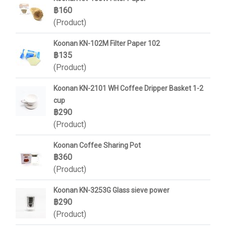
฿160
(Product)
Koonan KN-102M Filter Paper 102
฿135
(Product)
Koonan KN-2101 WH Coffee Dripper Basket 1-2
cup
฿290
(Product)
Koonan Coffee Sharing Pot
฿360
(Product)
Koonan KN-3253G Glass sieve power
฿290
(Product)