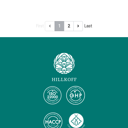
First
1
2
Last