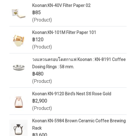
Koonan:KN-40V Filter Paper 02
฿85
(Product)
Koonan:KN-101M Filter Paper 101
฿120
(Product)
วงแหวนครอบโดสกาแฟ Koonan : KN-8191 Coffee
Dosing Rings : 58 mm.
฿480
(Product)
Koonan KN-9120 Bird's Nest Stl Rose Gold
฿2,900
(Product)
Koonan KN-5984 Brown Ceramic Coffee Brewing
Rack
฿3,600