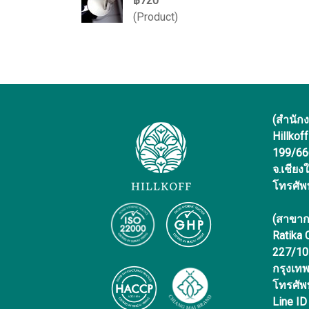
฿720
(Product)
(สำนัก
Hillkof
199/666 
จ.เชียง
โทรศัพ
(สาขาก
Ratika
227/10 
กรุงเท
โทรศัพ
Line ID