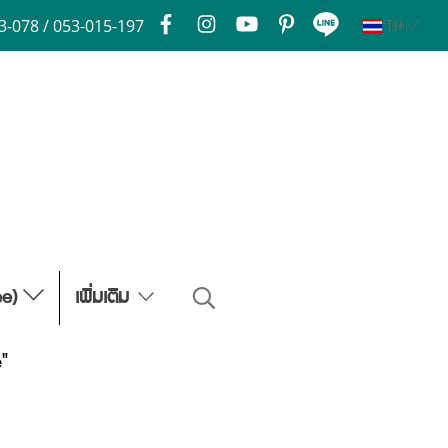
3-078 / 053-015-197
TH
ee)
เพิ่มเติม
"