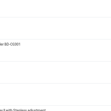
der BD-CG301
 II with Stepless adjustment