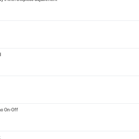
d
no On-Off
k