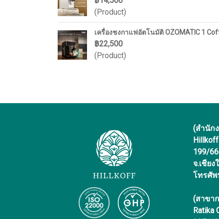
฿14,500
(Product)
เครื่องชงกาแฟอัตโนมัติ OZOMATIC 1 C
฿22,500
(Product)
(สำนัก
Hillkof
199/666 
จ.เชียง
โทรศัพ
(สาขาก
Ratika