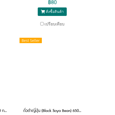
฿80
สั่งซื้อสินค้า
เปรียบเทียบ
Best Seller
ถั่วแดงอะซูกิ (Adzuki Beans) 330 กรัม
ถั่วดำญี่ปุ่น (Black Soya Bean) 650 กรัม