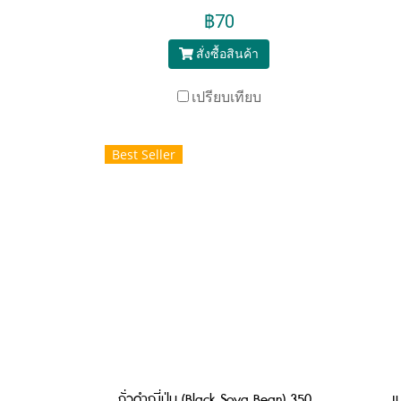
฿70
สั่งซื้อสินค้า
เปรียบเทียบ
Best Seller
ถั่วดำญี่ปุ่น (Black Soya Bean) 350 กรัม
เ