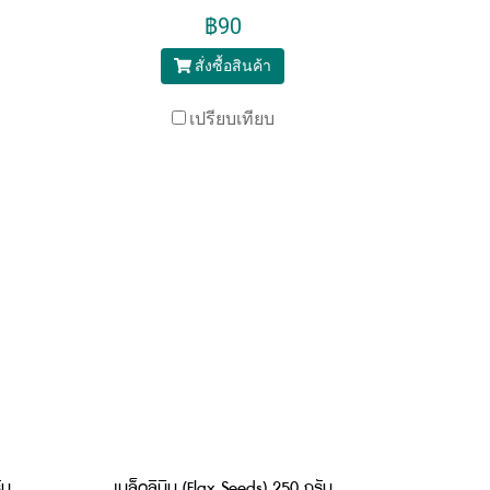
฿90
สั่งซื้อสินค้า
เปรียบเทียบ
ัม
เมล็ดลินิน (Flax Seeds) 250 กรัม