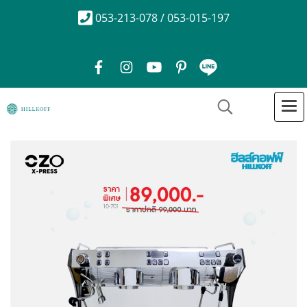
053-213-078 / 053-015-197