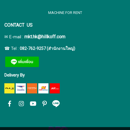
MACHINE FOR RENT
CONTACT US
:
mkt.hk@hillkoff.com
✉ E-mail
☎ Tel :
082-762-9257 (สำนักงานใหญ่)
Delivery By