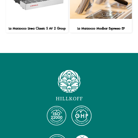
La Marzocco Linea Classic S AV 2 Group
La Marzocco Modbar Espresso EP