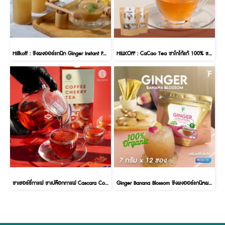
Hillkoff : ขิงผงออร์แกนิก Ginger Instant Powder
HILLKOFF : CaCao Tea ชาโกโก้แท้ 100% ขนาด 100 กรัม
ชาเชอร์รี่กาแฟ ชาเปลือกกาแฟ Cascara Coffee Cherry Tea ชากาแฟเชอร์รี่ คาสคาร่า 1 กล่อง 20 ซอง
Ginger Banana Blossom ขิงผงออร์แกนิคผสมปลีกล้วยสำเร็จรูป ขิงปลีกล้วย เสริมพรีไบโอติก เพิ่มน้ำนมคุณแม่