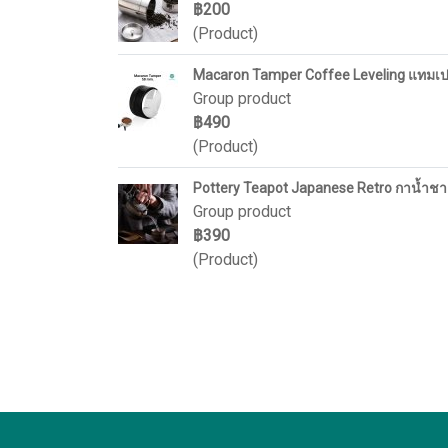
฿200
(Product)
Macaron Tamper Coffee Leveling แทมเป
Group product
฿490
(Product)
Pottery Teapot Japanese Retro กาน้ำชา ล
Group product
฿390
(Product)