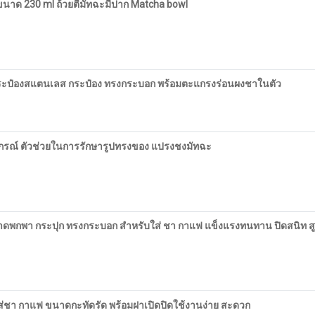
ขนาด 230 ml ถ้วยตีมัทฉะมีปาก Matcha bowl
er กระป๋องสแตนเลส กระป๋อง ทรงกระบอก พร้อมตะแกรงร่อนผงชาในตัว
ปกรณ์ ตัวช่วยในการรักษารูปทรงของ แปรงชงมัทฉะ
ขนาดพกพา กระปุก ทรงกระบอก สำหรับใส่ ชา กาแฟ แข็งแรงทนทาน ปิดสนิท 
ใส่ชา กาแฟ ขนาดกะทัดรัด พร้อมฝาเปิดปิดใช้งานง่าย สะดวก