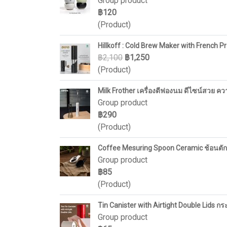
Group product
฿120
(Product)
Hillkoff : Cold Brew Maker with French P
฿2,100
฿1,250
(Product)
Milk Frother เครื่องตีฟองนม ดีไซน์สวย คว
Group product
฿290
(Product)
Coffee Mesuring Spoon Ceramic ช้อนตั
Group product
฿85
(Product)
Tin Canister with Airtight Double Lids 
Group product