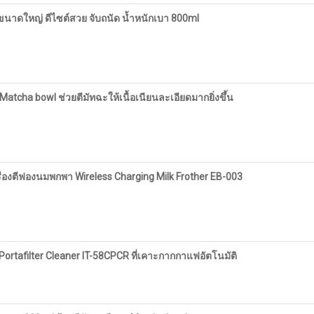
le ขนาดใหญ่ ดีไซต์สวย จับถนัด น้ำหนักเบา 800ml
atcha bowl ช่วยตีมัทฉะให้เนื้อเนียนละเอียดมากยิ่งขึ้น
รื่องตีฟองนมพกพา Wireless Charging Milk Frother EB-003
rtafilter Cleaner IT-58CPCR ที่เคาะกากกาแฟอัตโนมัติ