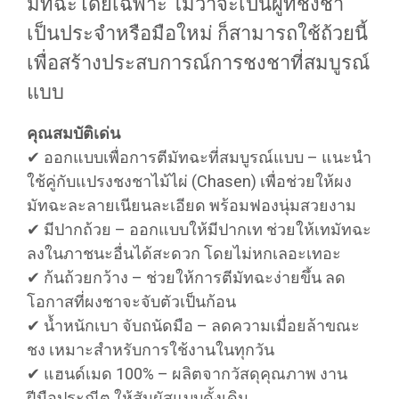
มัทฉะโดยเฉพาะ ไม่ว่าจะเป็นผู้ที่ชงชา
เป็นประจำหรือมือใหม่ ก็สามารถใช้ถ้วยนี้
เพื่อสร้างประสบการณ์การชงชาที่สมบูรณ์
แบบ
คุณสมบัติเด่น
✔ ออกแบบเพื่อการตีมัทฉะที่สมบูรณ์แบบ – แนะนำ
ใช้คู่กับแปรงชงชาไม้ไผ่ (Chasen) เพื่อช่วยให้ผง
มัทฉะละลายเนียนละเอียด พร้อมฟองนุ่มสวยงาม
✔ มีปากถ้วย – ออกแบบให้มีปากเท ช่วยให้เทมัทฉะ
ลงในภาชนะอื่นได้สะดวก โดยไม่หกเลอะเทอะ
✔ ก้นถ้วยกว้าง – ช่วยให้การตีมัทฉะง่ายขึ้น ลด
โอกาสที่ผงชาจะจับตัวเป็นก้อน
✔ น้ำหนักเบา จับถนัดมือ – ลดความเมื่อยล้าขณะ
ชง เหมาะสำหรับการใช้งานในทุกวัน
✔ แฮนด์เมด 100% – ผลิตจากวัสดุคุณภาพ งาน
ฝีมือประณีต ให้สัมผัสแบบดั้งเดิม