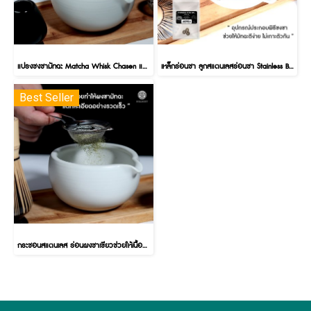
แปรงชงชามัทฉะ Matcha Whisk Chasen แปรงไม้ไผ่ชงมัทฉะ แปรงเรซิ่นชงมัทฉะ
เหล็กร่อนชา ลูกสแตนเลสร่อนชา Stainless Ball Sifted Tea อุปกรณ์ชงชา อุปกรณ์เสริม 1 เซต มี 3 ลูก เพื่อให้ผงชาร่อนง่าย ละเอียด ไม่จับเป็นก้อน
Best Seller
กระชอนสแตนเลส ร่อนผงชาเขียวช่วยให้เนื้อละเอียด Small Handheld Matcha Sifter