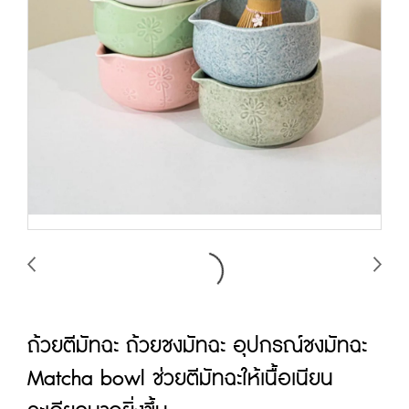
ถ้วยตีมัทฉะ ถ้วยชงมัทฉะ อุปกรณ์ชงมัทฉะ
Matcha bowl ช่วยตีมัทฉะให้เนื้อเนียน