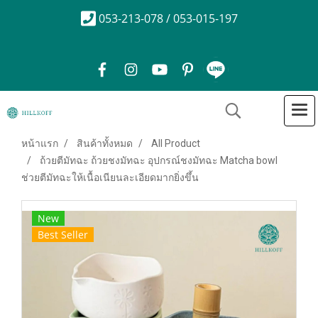
053-213-078 / 053-015-197
หน้าแรก
สินค้าทั้งหมด
All Product
ถ้วยตีมัทฉะ ถ้วยชงมัทฉะ อุปกรณ์ชงมัทฉะ Matcha bowl
ช่วยตีมัทฉะให้เนื้อเนียนละเอียดมากยิ่งขึ้น
New
Best Seller