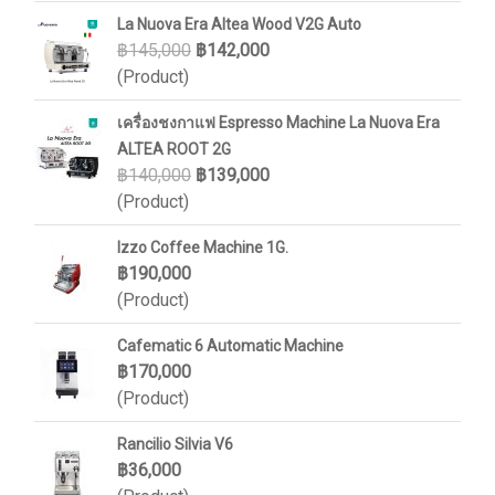
La Nuova Era Altea Wood V2G Auto
฿145,000
฿142,000
(Product)
เครื่องชงกาแฟ Espresso Machine La Nuova Era
ALTEA ROOT 2G
฿140,000
฿139,000
(Product)
Izzo Coffee Machine 1G.
฿190,000
(Product)
Cafematic 6 Automatic Machine
฿170,000
(Product)
Rancilio Silvia V6
฿36,000