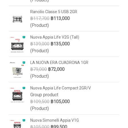
Rancilio Classe 5 USB 2GR
฿117,700
฿113,000
(Product)
Nuova Appia Life V2G (Tall)
฿139,000
฿135,000
(Product)
LA NUOVA ERA CUADRONA 1GR
฿79,000
฿72,000
(Product)
Nuova Appia Life Compact 2GR/V
Group product
฿109,500
฿105,000
(Product)
Nuova Simonelli Appia V1G
฿105,000
฿99,500