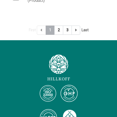
(Product)
First
1
2
3
Last